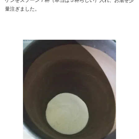
ゲンをスプーン７杯（本当は５杯らしい）入れ、お湯を少
量注ぎました。