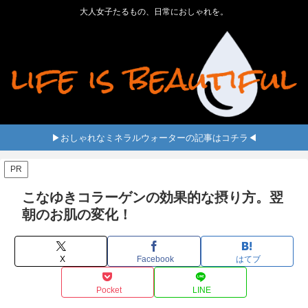
大人女子たるもの、日常におしゃれを。
▶おしゃれなミネラルウォーターの記事はコチラ◀
PR
こなゆきコラーゲンの効果的な摂り方。翌
朝のお肌の変化！
X
Facebook
はてブ
Pocket
LINE