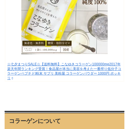
☆七夕まつりSALE☆【送料無料】こなゆきコラーゲン100000mg2017年
楽天年間ランキング受賞！食品屋が本当に美容を考えた一番搾り低分子コ
ラーゲンペプチド|粉末 サプリ 美粉屋 コラーゲンパウダー 1000円 ポッキ
リ
コラーゲンについて