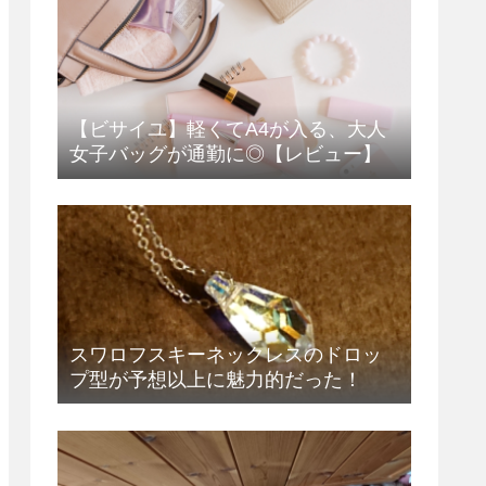
【ビサイユ】軽くてA4が入る、大人
女子バッグが通勤に◎【レビュー】
スワロフスキーネックレスのドロッ
プ型が予想以上に魅力的だった！