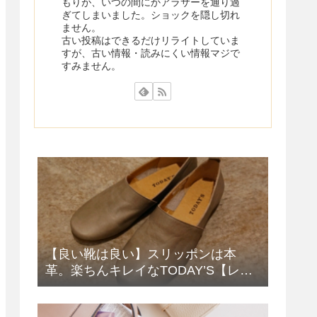
もりが、いつの間にかアラサーを通り過
ぎてしまいました。ショックを隠し切れ
ません。
古い投稿はできるだけリライトしていま
すが、古い情報・読みにくい情報マジで
すみません。
【良い靴は良い】スリッポンは本
革。楽ちんキレイなTODAY’S【レデ
ィース】