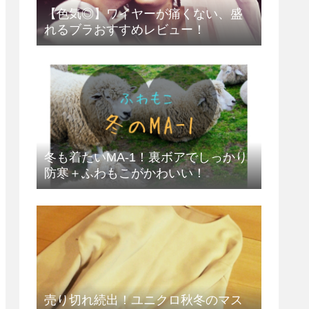
【色気◎】ワイヤーが痛くない、盛
れるブラおすすめレビュー！
冬も着たいMA-1！裏ボアでしっかり
防寒＋ふわもこがかわいい！
売り切れ続出！ユニクロ秋冬のマス