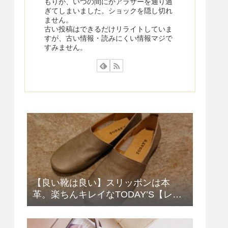
もりが、いつの間にかアラサーを通り過
ぎてしまいました。ショックを隠し切れ
ません。
古い投稿はできるだけリライトしていま
すが、古い情報・読みにくい情報マジで
すみません。
【良い靴は良い】スリッポンは本
革。楽ちんキレイなTODAY’S【レデ
ィース】