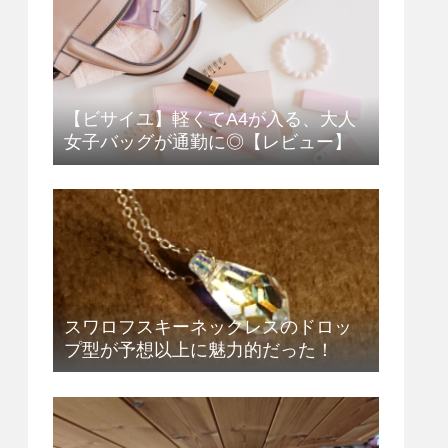
【ビサイユ】軽くてA4が入る、大人
女子バッグが通勤に◎【レビュー】
スワロフスキーネックレスのドロッ
プ型が予想以上に魅力的だった！