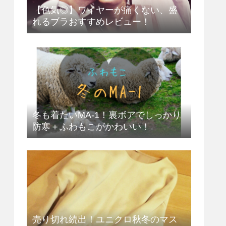
【色気◎】ワイヤーが痛くない、盛
れるブラおすすめレビュー！
冬も着たいMA-1！裏ボアでしっかり
防寒＋ふわもこがかわいい！
売り切れ続出！ユニクロ秋冬のマス