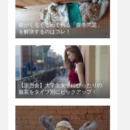
裾がくるくるめくれる「腹巻問題」
を解決するのはコレ！
【謝恩会】大学生女子にぴったりの
服装をタイプ別にピックアップ！